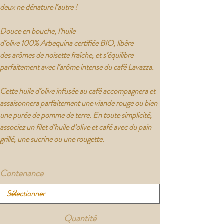
deux ne dénature l’autre !
Douce en bouche, l’huile
d’olive 100%
Arbequina
certifiée BIO, libère
des
arômes de noisette fraîche
, et s’équilibre
parfaitement avec l’
arôme intense du café
Lavazza.
Cette huile d’olive infusée au café accompagnera et
assaisonnera parfaitement une viande rouge ou bien
une purée de pomme de terre. En toute simplicité,
associez un filet d’huile d’olive et café avec du pain
grillé, une sucrine ou une rougette.
Contenance
Quantité