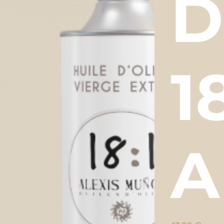
D
1
A
Prix